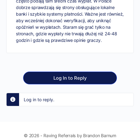
często podają tam średni czas wypłat. W Polsce
dobrze sprawdzają się strony obsługujące lokalne
banki i szybkie systemy płatności. Ważne jest również,
aby wcześniej dokonać weryfikacji, aby uniknąć
opóźnień w wypłatach. Staram się grać tylko na
stronach, gdzie wypłaty nie trwają dłużej niż 24-48
godzin i gdzie są prawdziwe opinie graczy.
Log In to Reply
Log in to reply.
© 2026 - Raving Referrals by Brandon Barnum