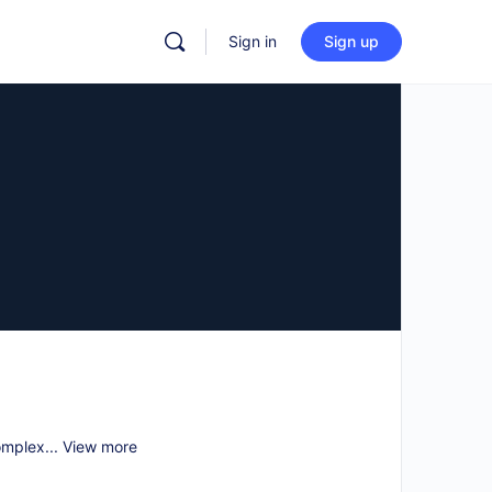
Sign in
Sign up
omplex...
View more