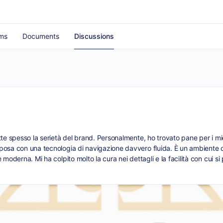
ms
Documents
Discussions
ette spesso la serietà del brand. Personalmente, ho trovato pane per i mi
posa con una tecnologia di navigazione davvero fluida. È un ambiente ch
 e moderna. Mi ha colpito molto la cura nei dettagli e la facilità con cui 