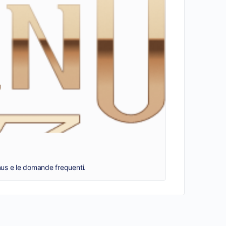
onus e le domande frequenti.