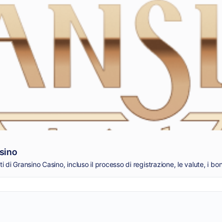
sino
i di Gransino Casino, incluso il processo di registrazione, le valute, i b