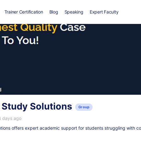
Trainer Certification
Blog
Speaking
Expert Faculty
 Study Solutions
Group
3 days ago
ions offers expert academic support for students struggling with c