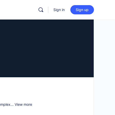
Sign in
Sign up
omplex...
View more