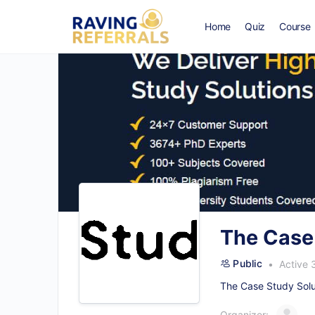
Home
Quiz
Course
The Case
Public
Active 
The Case Study Solut
Organizer: