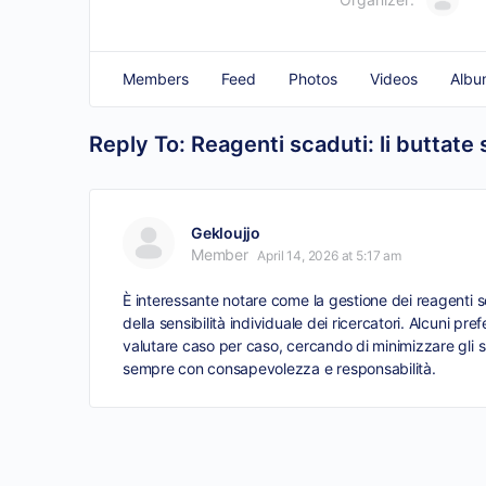
Members
Feed
Photos
Videos
Albu
Reply To: Reagenti scaduti: li buttat
Gekloujjo
Member
April 14, 2026 at 5:17 am
È interessante notare come la gestione dei reagenti sc
della sensibilità individuale dei ricercatori. Alcuni 
valutare caso per caso, cercando di minimizzare gli spr
sempre con consapevolezza e responsabilità.