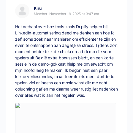
Kiru
Member
November 19, 2025 at 3:47 am
Het verhaal over hoe tools zoals Dripify helpen bij
LinkedIn-automatisering deed me denken aan hoe ik
zelf soms zoek naar manieren om efficiënter te zijn en
even te ontsnappen aan dagelijkse stress. Tijdens zo’n
moment ontdekte ik de
chickenroad demo
die voor
spelers uit België extra bonussen biedt, en een korte
sessie in de demo-gokkast hielp me onverwacht om
mijn hoofd leeg te maken. Ik begon met een paar
kleine verliesrondes, maar toen ik iets meer durfde te
spelen viel er ineens een mooie winst die me echt
opluchting gaf en me daarna weer rustig liet nadenken
over alles wat ik aan het regelen was.