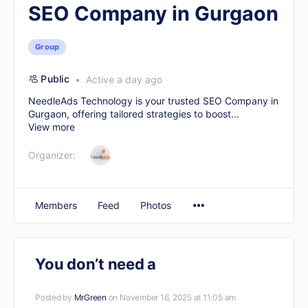
SEO Company in Gurgaon
Group
Public
Active a day ago
NeedleAds Technology is your trusted
SEO Company in
Gurgaon
, offering tailored strategies to boost...
View more
Organizer:
Members
Feed
Photos
You don’t need a
Posted by
MrGreen
on November 16, 2025 at 11:05 am