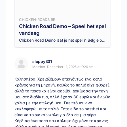
CHICKEN-ROADS.BE
Chicken Road Demo – Speel het spel
vandaag
Chicken Road Demo laat je het spel in België proberen zonder risico. Speel de Chicken Road game Demo nu en pak je kans om echte prijzen te winnen!
sloppy331
Member
December 11, 2025 at 9:26 am
Καλησπέρα. Χρειαζόμουν επειγόντως ένα καλό
κράνος για τη μηχανή, καθώς το παλιό είχε φθαρεί,
αλλά τα ποιοτικά είναι ακριβά. Δοκίμασα την τύχη
μου στο διαδίκτυο, αλλά έχασα 80 ευρώ και ένιωθα
χάλια με την επιλογή μου. Σκεφτόμουν να
κυκλοφορώ με το παλιό. Τότε είδα το
bassbet
και
είπα να το ρισκάρω όλα για όλα σε μια γύρα.
Κέρδισα ένα ποσό που κάλυψε όχι μόνο το κράνος
αλλά και γάντια. Η χαρά μου ήταν απερίγραπτη.