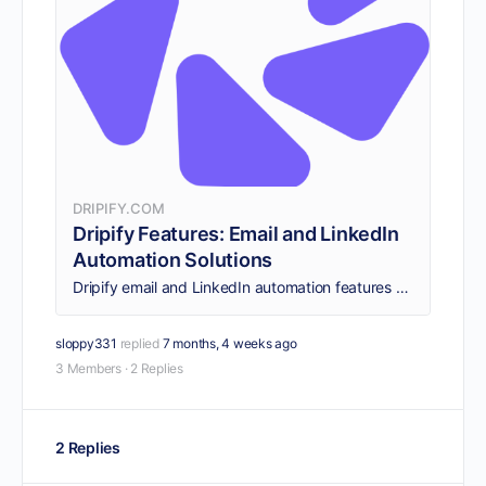
DRIPIFY.COM
Dripify Features: Email and LinkedIn
Automation Solutions
Dripify email and LinkedIn automation features helps you to grow your business on LinkedIn, manage teams, analyze profile statistics and create automate actions.
sloppy331
replied
7 months, 4 weeks ago
3 Members
·
2 Replies
2 Replies