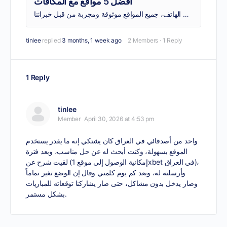
أفضل 5 مواقع مع المكافآت
اكتشف قائمة أفضل مواقع المراهنات في الكويت وابدأ اللعب مباشرة عبر المتصفح أو تطبيق الهاتف، جميع المواقع موثوقة ومجربة من قبل خبرائنا.
tinlee
replied
3 months, 1 week ago
2 Members
·
1 Reply
1 Reply
tinlee
Member
April 30, 2026 at 4:53 pm
واحد من أصدقائي في العراق كان يشتكي إنه ما يقدر يستخدم
الموقع بسهولة، وكنت أبحث له عن حل مناسب، وبعد فترة
)،
إمكانية الوصول إلى موقع 1xbet في العراق
لقيت شرح عن (
وأرسلته له، وبعد كم يوم كلمني وقال إن الوضع تغير تماماً
وصار يدخل بدون مشاكل، حتى صار يشاركنا توقعاته للمباريات
بشكل مستمر.