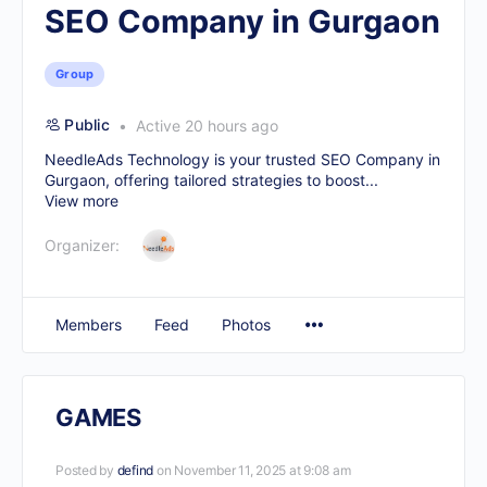
SEO Company in Gurgaon
Group
Public
Active 20 hours ago
NeedleAds Technology is your trusted
SEO Company in
Gurgaon
, offering tailored strategies to boost...
View more
Organizer:
Members
Feed
Photos
GAMES
Posted by
defind
on November 11, 2025 at 9:08 am