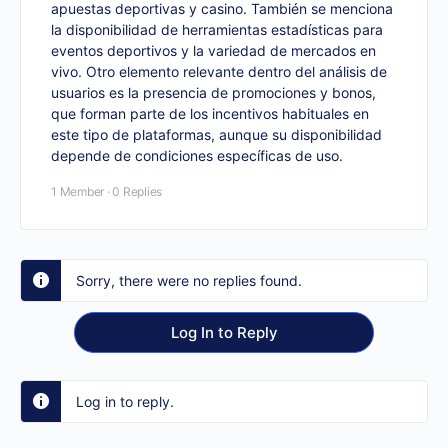
apuestas deportivas y casino. También se menciona
la disponibilidad de herramientas estadísticas para
eventos deportivos y la variedad de mercados en
vivo. Otro elemento relevante dentro del análisis de
usuarios es la presencia de promociones y bonos,
que forman parte de los incentivos habituales en
este tipo de plataformas, aunque su disponibilidad
depende de condiciones específicas de uso.
1 Member
·
0 Replies
Sorry, there were no replies found.
Log In to Reply
Log in to reply.