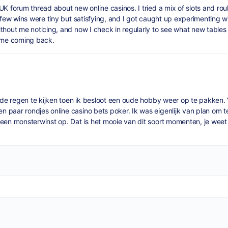
UK forum thread about new online casinos. I tried a mix of slots and roul
 few wins were tiny but satisfying, and I got caught up experimenting w
thout me noticing, and now I check in regularly to see what new table
ps me coming back.
r de regen te kijken toen ik besloot een oude hobby weer op te pakken.
n paar rondjes online casino bets poker. Ik was eigenlijk van plan om 
een monsterwinst op. Dat is het mooie van dit soort momenten, je weet 