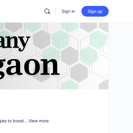
Sign in
Sign up
gies to boost...
View more