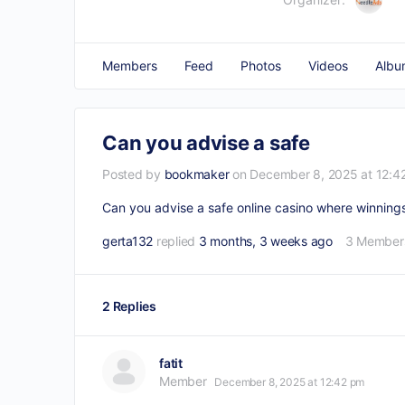
Members
Feed
Photos
Videos
Albu
Can you advise a safe
Posted by
bookmaker
on December 8, 2025 at 12:4
Can you advise a safe online casino where winnings
gerta132
replied
3 months, 3 weeks ago
3 Member
2 Replies
fatit
Member
December 8, 2025 at 12:42 pm