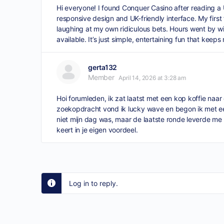
Hi everyone! I found
Conquer Casino
after reading a 
responsive design and UK-friendly interface. My first
laughing at my own ridiculous bets. Hours went by wi
available. It’s just simple, entertaining fun that kee
gerta132
Member
April 14, 2026 at 3:28 am
Hoi forumleden, ik zat laatst met een kop koffie naa
zoekopdracht vond ik
lucky wave
en begon ik met ee
niet mijn dag was, maar de laatste ronde leverde me 
keert in je eigen voordeel.
Log in to reply.