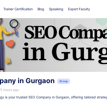
Trainer Certification
Blog
Speaking
Expert Faculty
any in Gurgaon
Group
15 hours ago
y is your trusted
SEO Company in Gurgaon
, offering tailored strate