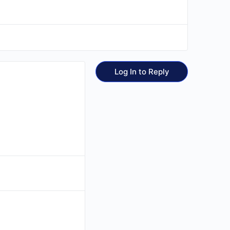
Log In to Reply