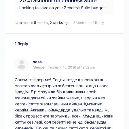
20% Discount on Zendesk Suite
Looking to save on your Zendesk Suite budget? Get up to 20% off with Spendbase. Get Zendesk Suite discount for your next service.
sasa
replied
5 months, 2 weeks ago
2 Members
·
1 Reply
1 Reply
sasa
Member
February 18, 2026 at 12:52 pm
Салеметсіздер ме! Соңғы кезде классикалық
слоттар жалықтырып жіберген соң, жаңа нәрсе
іздедім. Бір форумда бір қолданушы crash
жанрындағы ойын жайлы жазып, шардың кез
келген сәтте жарылатынын айтқан. Қызығып
көрдім. Алғашқы ойындарда ұтылып та қалдым,
бірақ процесс өте тартымды екен. Мұнда ашкөздік
қатты сезіледі, сол себепті өз-өзіңді бақылауды
үйренесің. Бір кеште дұрыс сәтті күтіп, көбейткішті