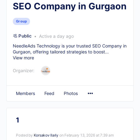
SEO Company in Gurgaon
Group
Public
Active a day ago
NeedleAds Technology is your trusted
SEO Company in
Gurgaon
, offering tailored strategies to boost...
View more
Organizer:
Members
Feed
Photos
1
Posted by
Korsakov Ilariy
on February 13, 2026 at 7:39 am