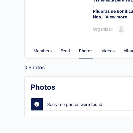
.
Píldoras de bonific
Nos...
View more
Organizer:
Members
Feed
Photos
Videos
Albu
0
Photos
Photos
Sorry, no photos were found.