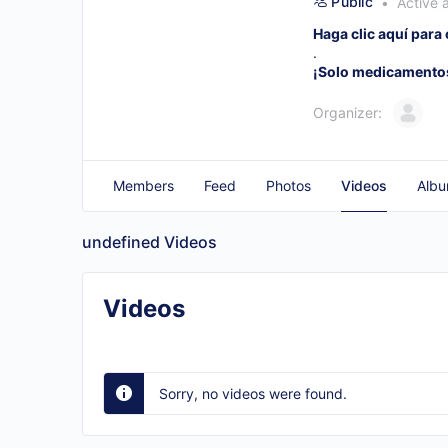
Public
Active 
Haga clic aquí par
.
¡Solo medicamentos
Organizer:
Members
Feed
Photos
Videos
Alb
undefined
Videos
Videos
Sorry, no videos were found.