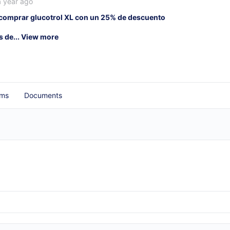
a year ago
a comprar glucotrol XL con un 25% de descuento
 de...
View more
ums
Documents