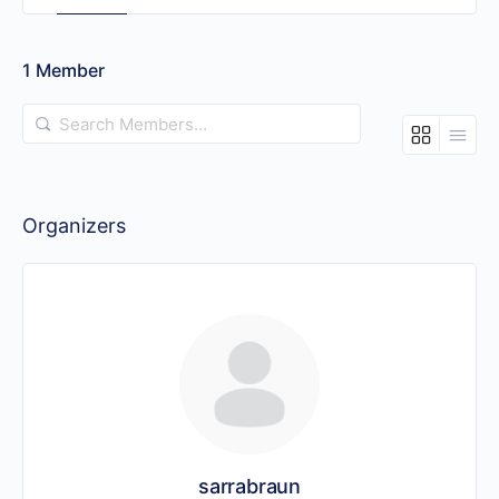
1
Member
Search
Members…
Organizers
sarrabraun