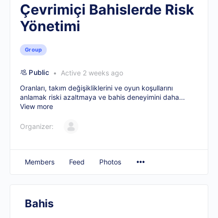
Çevrimiçi Bahislerde Risk
Yönetimi
Group
Public
Active 2 weeks ago
Oranları, takım değişikliklerini ve oyun koşullarını
anlamak riski azaltmaya ve bahis deneyimini daha...
View more
Organizer:
Members
Feed
Photos
Bahis