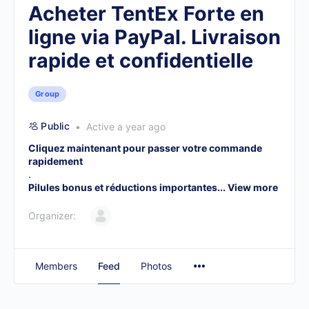
Acheter TentEx Forte en
ligne via PayPal. Livraison
rapide et confidentielle
Group
Public
Active a year ago
Cliquez maintenant pour passer votre commande
rapidement
.
Pilules bonus et réductions importantes...
View more
Organizer:
Members
Feed
Photos