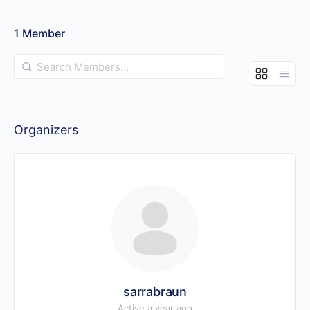
1
Member
Search
Members…
Organizers
sarrabraun
Active a year ago