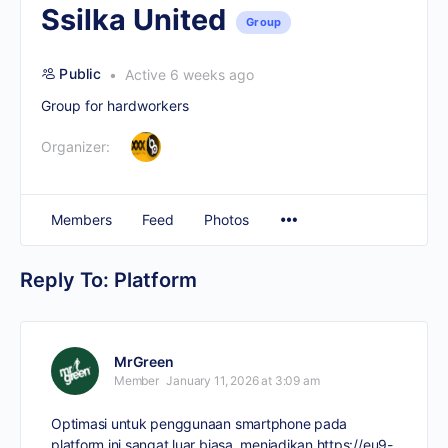
Ssilka United
Group
Public
Active 6 weeks ago
Group for hardworkers
Organizer:
Members
Feed
Photos
Reply To: Platform
MrGreen
Member
January 11, 2026 at 3:09 am
Optimasi untuk penggunaan smartphone pada
platform ini sangat luar biasa, menjadikan
https://eu9-