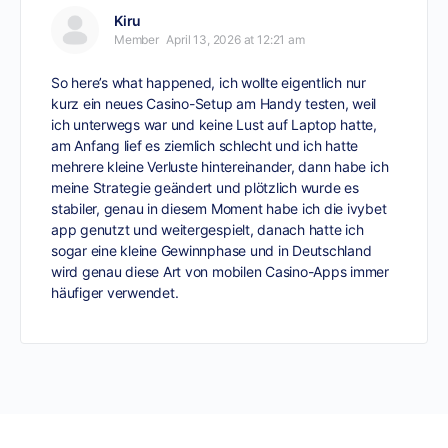
Kiru
Member
April 13, 2026 at 12:21 am
So here’s what happened, ich wollte eigentlich nur
kurz ein neues Casino-Setup am Handy testen, weil
ich unterwegs war und keine Lust auf Laptop hatte,
am Anfang lief es ziemlich schlecht und ich hatte
mehrere kleine Verluste hintereinander, dann habe ich
meine Strategie geändert und plötzlich wurde es
stabiler, genau in diesem Moment habe ich die
ivybet
app
genutzt und weitergespielt, danach hatte ich
sogar eine kleine Gewinnphase und in Deutschland
wird genau diese Art von mobilen Casino-Apps immer
häufiger verwendet.