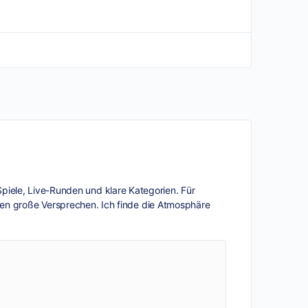
 Spiele, Live-Runden und klare Kategorien. Für
ben große Versprechen. Ich finde die Atmosphäre