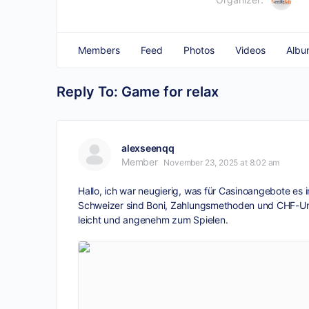
Members
Feed
Photos
Videos
Albu
Reply To: Game for relax
alexseenqq
Member
November 23, 2025 at 8:02 am
Hallo, ich war neugierig, was für Casinoangebote es 
Schweizer sind Boni, Zahlungsmethoden und CHF-Unte
leicht und angenehm zum Spielen.