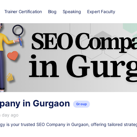
Trainer Certification
Blog
Speaking
Expert Faculty
any in Gurgaon
Group
a day ago
y is your trusted
SEO Company in Gurgaon
, offering tailored strate