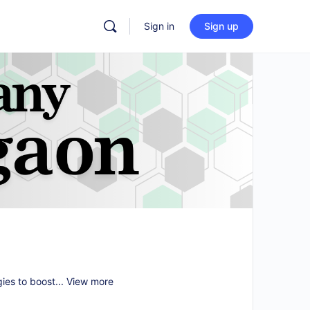
Sign in
Sign up
gies to boost...
View more