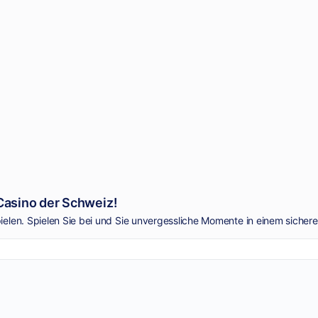
Casino der Schweiz!
ielen. Spielen Sie bei und Sie unvergessliche Momente in einem sicher