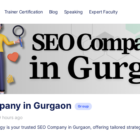
Trainer Certification
Blog
Speaking
Expert Faculty
any in Gurgaon
Group
9 hours ago
y is your trusted
SEO Company in Gurgaon
, offering tailored strate