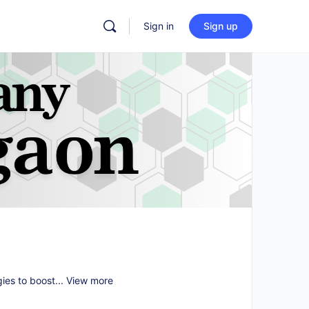
Sign in
Sign up
gies to boost...
View more