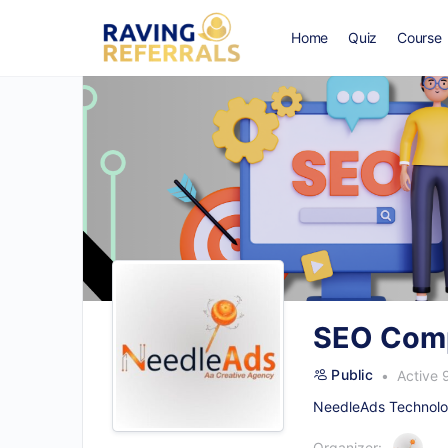
Home
Quiz
Course
SEO Comp
Public
Active 
NeedleAds Technolog
Organizer: