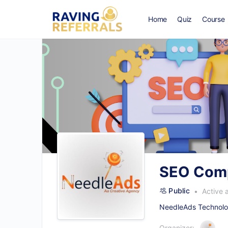
Home
Quiz
Course
SEO Comp
Public
Active 
NeedleAds Technolog
Organizer: