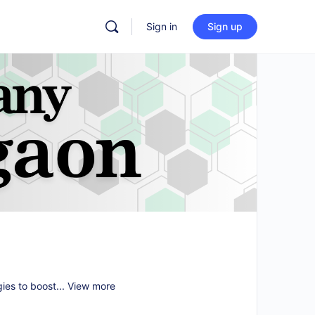
Sign in
Sign up
gies to boost...
View more