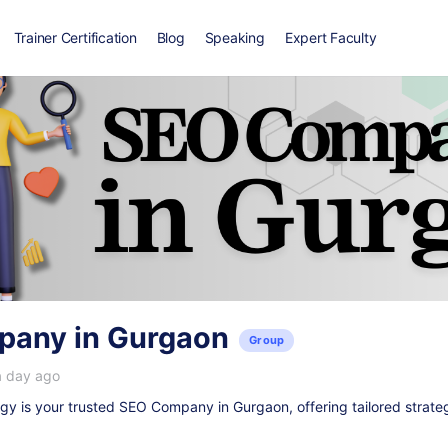
Trainer Certification
Blog
Speaking
Expert Faculty
any in Gurgaon
Group
a day ago
y is your trusted
SEO Company in Gurgaon
, offering tailored strate