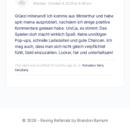
Member
October 9, 2025 at 4:46 am
Grüezi mitenand! Ich komme aus Winterthur und habe
spin mama
ausprobiert, nachdem ich einige positive
Kommentare gelesen habe. Und ja, es stimmt: Das
Spielen dort macht wirklich Spaß. Keine unnötigen
Pop-ups, schnelle Ladezeiten und gute Chancen. Ich
mag auch, dass man sich nicht gleich verpflichtet
fühlt, Geld einzuzahlen. Locker, fair und unterhaltsam!
This reply was modified 10 months ago by
Korsakov Ilariy
IlariyIlariy
.
© 2026 - Raving Referrals by Brandon Barnum