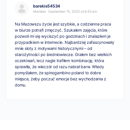
barekis54534
Member
September 15, 2025 at 6:45 am
Na Mazowszu życie jest szybkie, a codzienna praca
w biurze potrafi zmęczyć. Szukałem zajęcia, które
pozwoli mi się wyciszyć po godzinach i znalazłem je
przypadkiem w internecie. Najbardziej zafascynowały
mnie sloty z motywami historycznymi – od
starożytności po średniowiecze. Grałem bez wielkich
oczekiwań, lecz nagle trafiłem kombinację, która
sprawiła, że wieczór od razu nabrał barw. Wtedy
pomyślałem, że
spinogambino poland
to dobre
miejsce, żeby poczuć emocje bez wychodzenia z
domu.