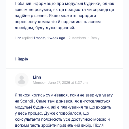
Побачив інформацію про модульні будинки, однак
зовсім не розумію, як це працює та чи справді це
надійне рішення. Якщо можете порадити
перевірену компанію й поділитися власним
досвідом, буду дуже вдячний.
Linn
replied
1 month, 1 week ago
2 Members
·
1 Reply
1 Reply
Linn
Member
June 27, 2026 at 3:37 am
Я також колись сумнівався, поки не звернув увагу
на
Scandi
. Саме там дізнався, як виготовляються
модульні будинки, які є планування та що входить
у весь процес. Дуже сподобалося, що
консультанти пояснюють усе доступною мовою й
допомагають зробити правильний вибір. Після