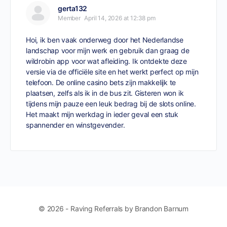
gerta132
Member
April 14, 2026 at 12:38 pm
Hoi, ik ben vaak onderweg door het Nederlandse
landschap voor mijn werk en gebruik dan graag de
wildrobin app
voor wat afleiding. Ik ontdekte deze
versie via de officiële site en het werkt perfect op mijn
telefoon. De online casino bets zijn makkelijk te
plaatsen, zelfs als ik in de bus zit. Gisteren won ik
tijdens mijn pauze een leuk bedrag bij de slots online.
Het maakt mijn werkdag in ieder geval een stuk
spannender en winstgevender.
© 2026 - Raving Referrals by Brandon Barnum