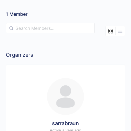
1
Member
Search
Members…
Organizers
sarrabraun
Active a year ago