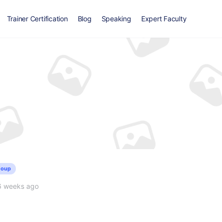
Trainer Certification
Blog
Speaking
Expert Faculty
roup
6 weeks ago