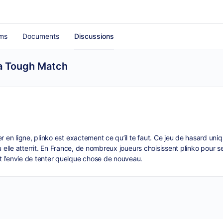
ms
Documents
Discussions
 a Tough Match
r en ligne,
plinko
est exactement ce qu’il te faut. Ce jeu de hasard uniqu
 où elle atterrit. En France, de nombreux joueurs choisissent plinko pour
 l’envie de tenter quelque chose de nouveau.