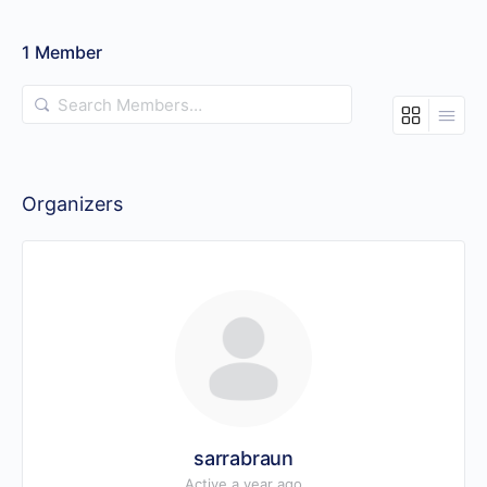
1
Member
Search
Members…
Organizers
sarrabraun
Active a year ago